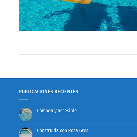
PUBLICACIONES RECIENTES
Cómoda y accesible
No
hay
comentarios
en
Construida con Rosa Gres
Cómoda
y
No