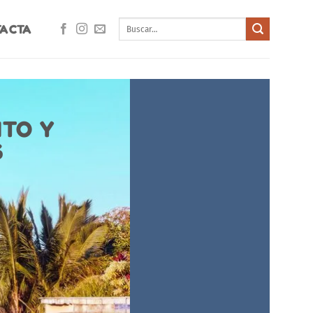
Buscar
ACTA
por:
NTO Y
S