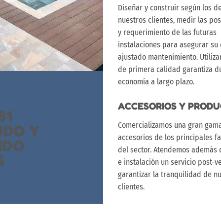
Diseñar y construir según los d
nuestros clientes, medir las po
y requerimiento de las futuras
instalaciones para asegurar su 
ajustado mantenimiento. Utiliza
de primera calidad garantiza d
economía a largo plazo.
ACCESORIOS Y PROD
81
Comercializamos una gran gam
NDO Y
accesorios de los principales f
NDO
del sector. Atendemos además d
S
e instalación un servicio post-v
garantizar la tranquilidad de n
clientes.