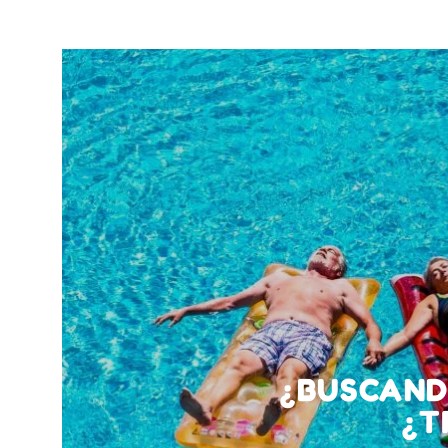
¿BUSCAND
¿T