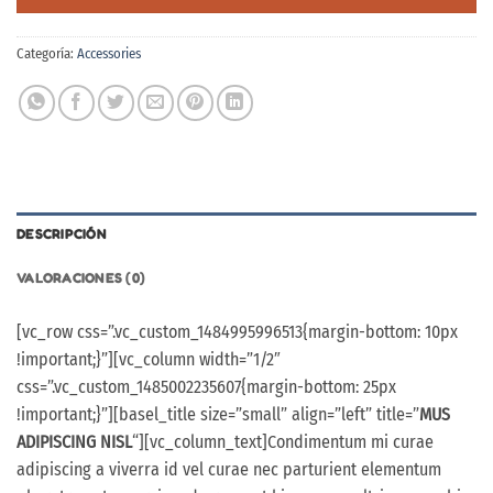
Categoría:
Accessories
DESCRIPCIÓN
VALORACIONES (0)
[vc_row css=”.vc_custom_1484995996513{margin-bottom: 10px
!important;}”][vc_column width=”1/2″
css=”.vc_custom_1485002235607{margin-bottom: 25px
!important;}”][basel_title size=”small” align=”left” title=”
MUS
ADIPISCING NISL
“][vc_column_text]Condimentum mi curae
adipiscing a viverra id vel curae nec parturient elementum