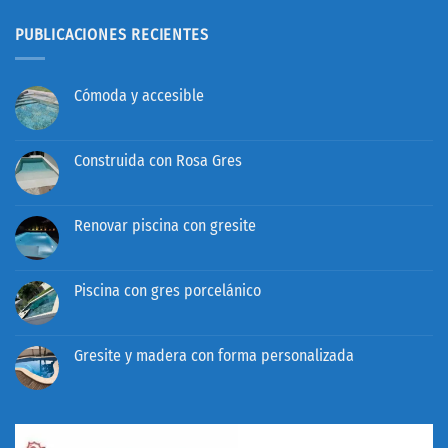
PUBLICACIONES RECIENTES
Cómoda y accesible
No
hay
comentarios
en
Construida con Rosa Gres
Cómoda
y
No
accesible
hay
comentarios
en
Renovar piscina con gresite
Construida
con
No
Rosa
hay
Gres
comentarios
en
Piscina con gres porcelánico
Renovar
piscina
No
con
hay
gresite
comentarios
en
Gresite y madera con forma personalizada
Piscina
con
No
gres
hay
porcelánico
comentarios
en
Gresite
y