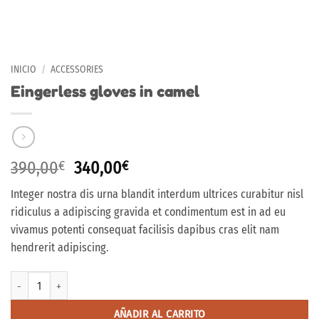
INICIO
/
ACCESSORIES
Eingerless gloves in camel
El
El
390,00
€
340,00
€
precio
precio
Integer nostra dis urna blandit interdum ultrices curabitur nisl
original
actual
ridiculus a adipiscing gravida et condimentum est in ad eu
era:
es:
vivamus potenti consequat facilisis dapibus cras elit nam
390,00€.
340,00€.
hendrerit adipiscing.
Eingerless gloves in camel cantidad
AÑADIR AL CARRITO