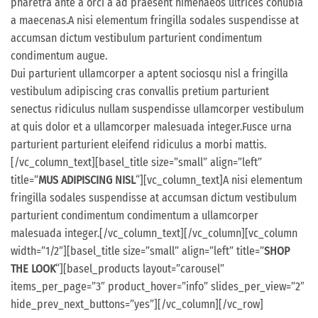
pharetra ante a orci a ad praesent himenaeos ultrices conubia
a maecenas.A nisi elementum fringilla sodales suspendisse at
accumsan dictum vestibulum parturient condimentum
condimentum augue.
Dui parturient ullamcorper a aptent sociosqu nisl a fringilla
vestibulum adipiscing cras convallis pretium parturient
senectus ridiculus nullam suspendisse ullamcorper vestibulum
at quis dolor et a ullamcorper malesuada integer.Fusce urna
parturient parturient eleifend ridiculus a morbi mattis.
[/vc_column_text][basel_title size=”small” align=”left”
title=”
MUS ADIPISCING NISL
“][vc_column_text]A nisi elementum
fringilla sodales suspendisse at accumsan dictum vestibulum
parturient condimentum condimentum a ullamcorper
malesuada integer.[/vc_column_text][/vc_column][vc_column
width=”1/2″][basel_title size=”small” align=”left” title=”
SHOP
THE LOOK
“][basel_products layout=”carousel”
items_per_page=”3″ product_hover=”info” slides_per_view=”2″
hide_prev_next_buttons=”yes”][/vc_column][/vc_row]