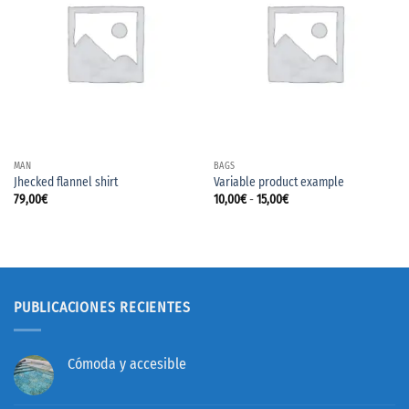
MAN
BAGS
Jhecked flannel shirt
Variable product example
Rango
79,00
€
10,00
€
-
15,00
€
de
precios:
desde
10,00€
hasta
15,00€
PUBLICACIONES RECIENTES
Cómoda y accesible
No
hay
comentarios