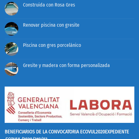
en
Construida con Rosa Gres
Cómoda
y
No
accesible
hay
comentarios
en
Renovar piscina con gresite
Construida
con
No
Rosa
hay
Gres
comentarios
en
Piscina con gres porcelánico
Renovar
piscina
No
con
hay
gresite
comentarios
en
Gresite y madera con forma personalizada
Piscina
con
No
gres
hay
porcelánico
comentarios
en
Gresite
y
madera
con
forma
personalizada
BENEFICIARIOS DE LA CONVOCATORIA ECOVUL2020
EXPEDIENTE