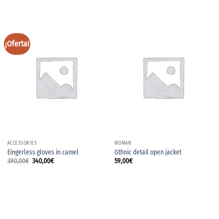
¡Oferta!
ACCESSORIES
WOMAN
Eingerless gloves in camel
Gthnic detail open jacket
El
El
390,00
€
340,00
€
59,00
€
precio
precio
original
actual
era:
es:
390,00€.
340,00€.